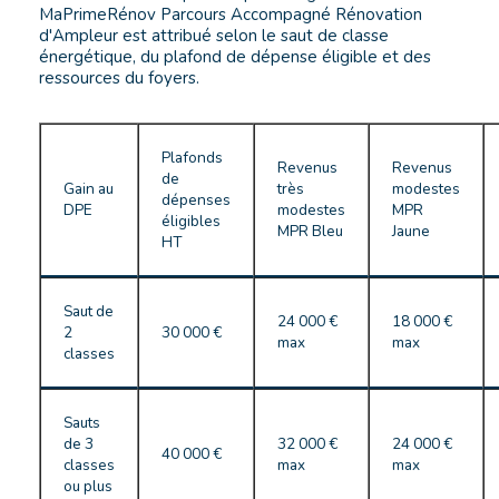
MaPrimeRénov Parcours Accompagné Rénovation
d'Ampleur est attribué selon le saut de classe
énergétique, du plafond de dépense éligible et des
ressources du foyers.
Plafonds
Revenus
Revenus
de
Gain au
très
modestes
dépenses
DPE
modestes
MPR
éligibles
MPR Bleu
Jaune
HT
Saut de
24 000 €
18 000 €
2
30 000 €
max
max
classes
Sauts
de 3
32 000 €
24 000 €
40 000 €
classes
max
max
ou plus